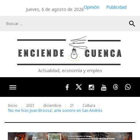
Skip
Opinión
Publicidad
Jueves, 6 de agosto de 2026
to
content
search
Actualidad, economía y empleo
Facebook
Twitter
Instagram
Youtube
Threads
Wha
Inicio
2021
diciembre
21
Cultura
‘No me hizo Joan Brossa’, arte sonoro en San Andrés