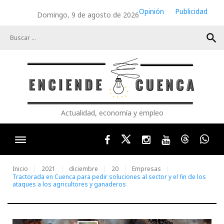
Skip
Opinión
Publicidad
Domingo, 9 de agosto de 2026
to
content
search
Actualidad, economía y empleo
Facebook
Twitter
Instagram
Youtube
Threads
Wha
Inicio
2021
diciembre
20
Empresas
Tractorada en Cuenca para pedir soluciones al sector y el fin de los
ataques a los agricultores y ganaderos