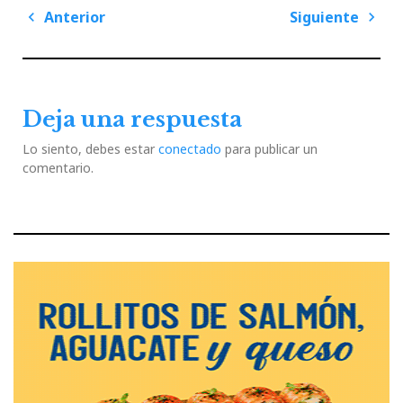
Navegación
Anterior
Siguiente
de
Previous
Next
entradas
Post
Post
Deja una respuesta
Lo siento, debes estar
conectado
para publicar un
comentario.