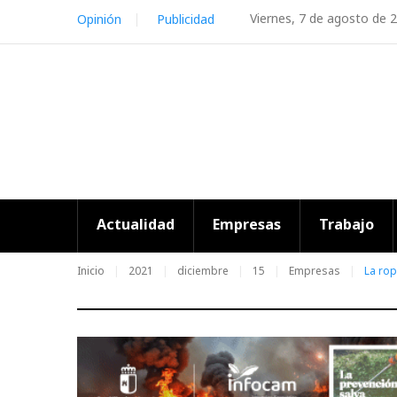
Skip
Viernes, 7 de agosto de 
Opinión
Publicidad
to
content
Actualidad
Empresas
Trabajo
Inicio
2021
diciembre
15
Empresas
La rop