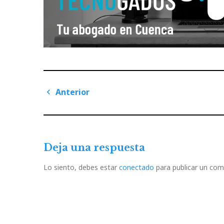
Navegación
Anterior
de
Previous
Post
entradas
Deja una respuesta
Lo siento, debes estar
conectado
para publicar un com