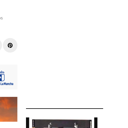
os
r
inkedIn
Pinterest