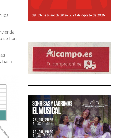
n los
ivienda,
do se han
.
mes
 tabaco