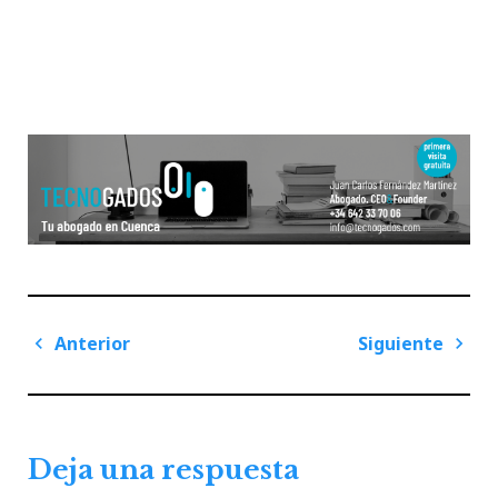
Navegación
Anterior
Siguiente
de
Previous
Next
entradas
Post
Post
Deja una respuesta