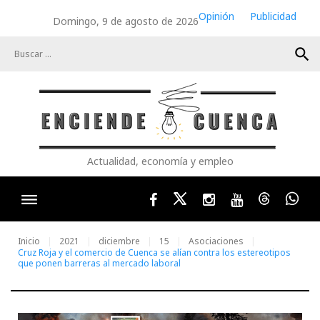
Skip
Opinión
Publicidad
Domingo, 9 de agosto de 2026
to
content
search
Actualidad, economía y empleo
Facebook
Twitter
Instagram
Youtube
Threads
Wha
Inicio
2021
diciembre
15
Asociaciones
Cruz Roja y el comercio de Cuenca se alían contra los estereotipos
que ponen barreras al mercado laboral