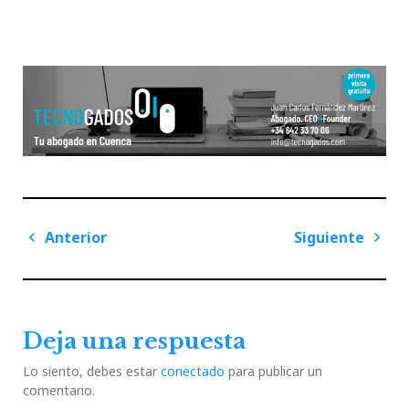
Navegación
Anterior
Siguiente
de
Previous
Next
entradas
Post
Post
Deja una respuesta
Lo siento, debes estar
conectado
para publicar un
comentario.