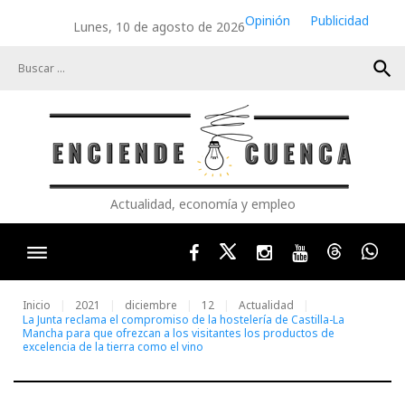
Skip
Opinión
Publicidad
Lunes, 10 de agosto de 2026
to
content
search
Actualidad, economía y empleo
Facebook
Twitter
Instagram
Youtube
Threads
Wha
Inicio
2021
diciembre
12
Actualidad
La Junta reclama el compromiso de la hostelería de Castilla-La
Mancha para que ofrezcan a los visitantes los productos de
excelencia de la tierra como el vino