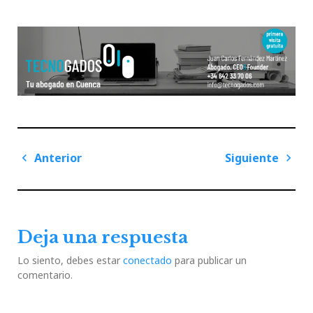
Navegación
Anterior
Siguiente
de
Previous
Next
entradas
Post
Post
Deja una respuesta
Lo siento, debes estar
conectado
para publicar un
comentario.