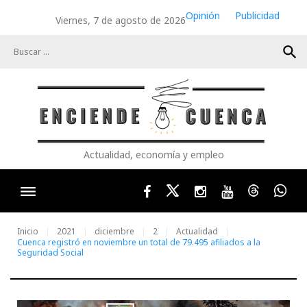
Skip
Opinión
Publicidad
Viernes, 7 de agosto de 2026
to
content
search
Actualidad, economía y empleo
Facebook
Twitter
Instagram
Youtube
Threads
Wha
Inicio
2021
diciembre
2
Actualidad
Cuenca registró en noviembre un total de 79.495 afiliados a la
Seguridad Social