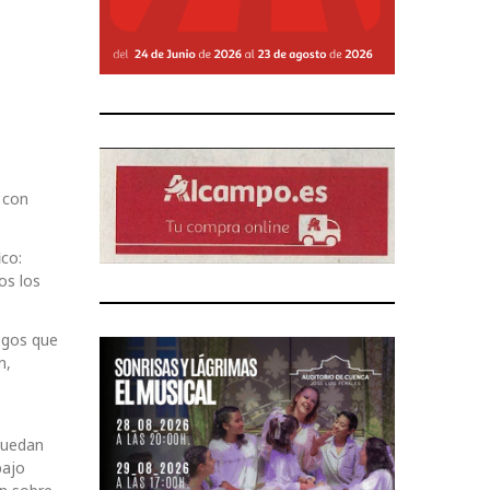
o con
ico:
os los
esgos que
n,
 puedan
bajo