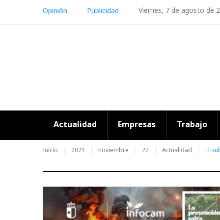
Skip
Viernes, 7 de agosto de 
Opinión
Publicidad
to
content
Actualidad
Empresas
Trabajo
Inicio
2021
noviembre
22
Actualidad
El su