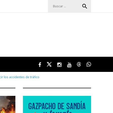
Buscar:
search
Facebook
Twitter
Instagram
Youtube
Threads
WhatsApp
r los accidentes de tráfico