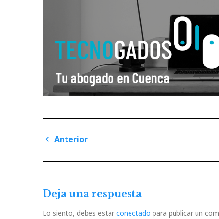
Navegación
Anterior
de
Previous
Post
entradas
Deja una respuesta
Lo siento, debes estar
conectado
para publicar un com