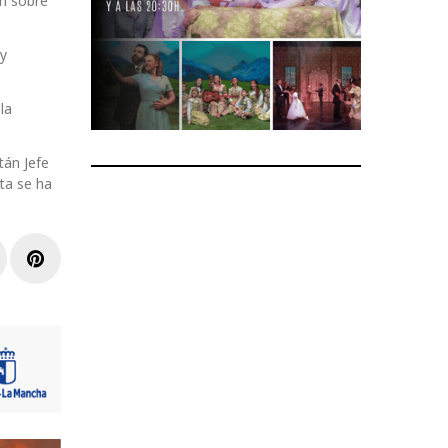
ón sobre
 y
la
tán Jefe
ta se ha
r
inkedIn
Pinterest