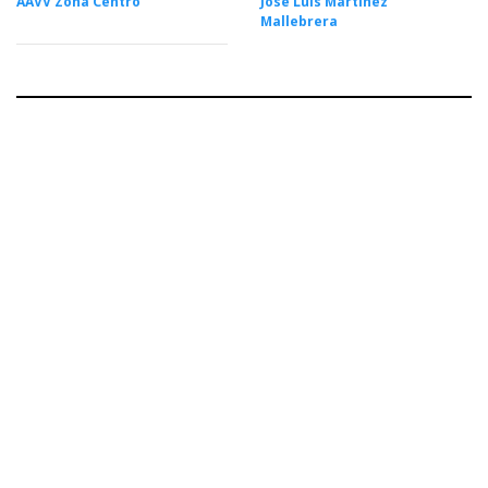
AAVV Zona Centro
José Luis Martínez
Mallebrera