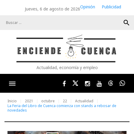
Skip
Opinión
Publicidad
Jueves, 6 de agosto de 2026
to
content
search
Actualidad, economía y empleo
Facebook
Twitter
Instagram
Youtube
Threads
Wha
Inicio
2021
octubre
22
Actualidad
La Feria del Libro de Cuenca comienza con stands a rebosar de
novedades