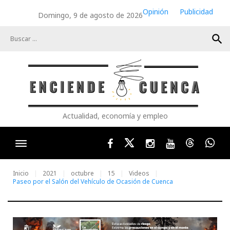
Skip
Opinión
Publicidad
Domingo, 9 de agosto de 2026
to
content
search
Actualidad, economía y empleo
Facebook
Twitter
Instagram
Youtube
Threads
Wha
Inicio
2021
octubre
15
Videos
Paseo por el Salón del Vehículo de Ocasión de Cuenca