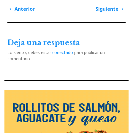
Navegación
Anterior
Siguiente
de
Previous
Next
entradas
Post
Post
Deja una respuesta
Lo siento, debes estar
conectado
para publicar un
comentario.