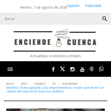
Skip
Opinión
Publicidad
Viernes, 7 de agosto de 2026
to
content
search
Actualidad, economía y empleo
Facebook
Twitter
Instagram
Youtube
Threads
Wha
Inicio
2021
octubre
15
Actualidad
Martínez Chana aplaude a las emprendedoras rurales que abren “un
camino de esperanza” para sus pueblos