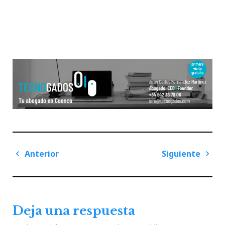
Navegación
Anterior
Siguiente
de
Previous
Next
entradas
Post
Post
Deja una respuesta