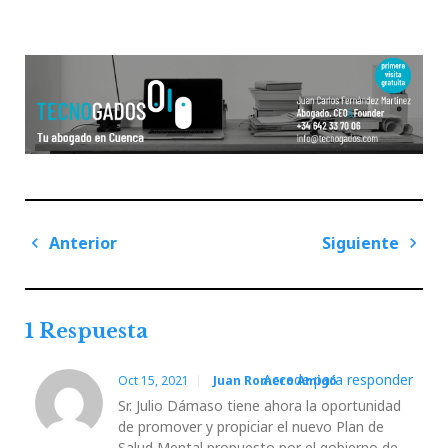
Navegación
Anterior
Siguiente
de
Previous
Next
entradas
Post
Post
1 Respuesta
Accede para responder
Oct 15, 2021
Juan Romero Amigó
Sr. Julio Dámaso tiene ahora la oportunidad
de promover y propiciar el nuevo Plan de
Salud Mental propuesto por el gobierno de