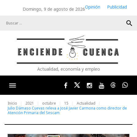
Skip
Opinión
Publicidad
Domingo, 9 de agosto de 2026
to
content
search
Actualidad, economía y empleo
Facebook
Twitter
Instagram
Youtube
Threads
Wha
Inicio
2021
octubre
15
Actualidad
Julio Dámaso Cuevas releva a José Javier Carmona como director de
Atención Primaria del Sescam