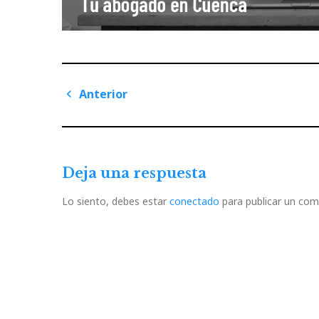
Navegación
Anterior
de
Previous
Post
entradas
Deja una respuesta
Lo siento, debes estar
conectado
para publicar un com