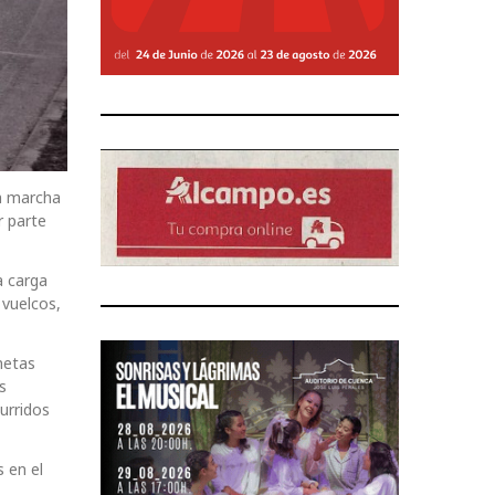
en marcha
r parte
a carga
 vuelcos,
netas
s
urridos
 en el