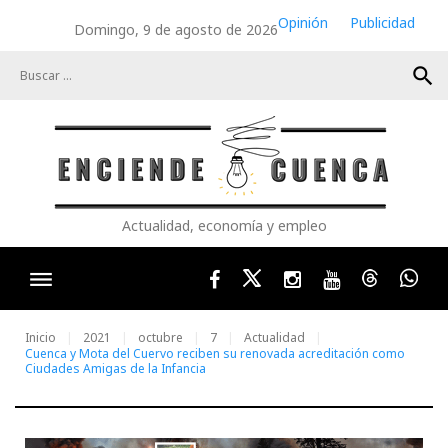
Skip
Opinión
Publicidad
Domingo, 9 de agosto de 2026
to
content
search
Actualidad, economía y empleo
Facebook
Twitter
Instagram
Youtube
Threads
Wha
Inicio
2021
octubre
7
Actualidad
Cuenca y Mota del Cuervo reciben su renovada acreditación como
Ciudades Amigas de la Infancia