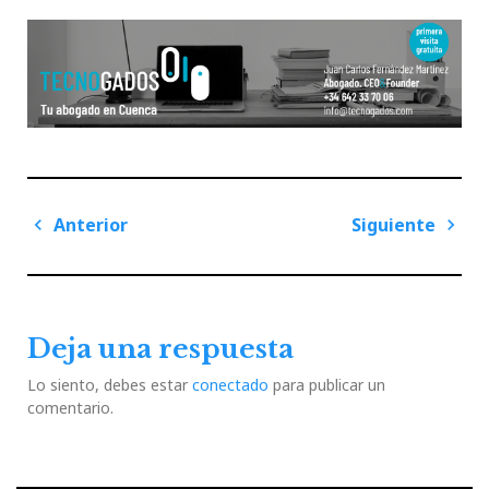
Navegación
Anterior
Siguiente
de
Previous
Next
entradas
Post
Post
Deja una respuesta
Lo siento, debes estar
conectado
para publicar un
comentario.