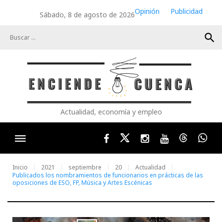
Skip
Opinión
Publicidad
Sábado, 8 de agosto de 2026
to
content
search
Actualidad, economía y empleo
Facebook
Twitter
Instagram
Youtube
Threads
Wha
Inicio
2021
septiembre
20
Actualidad
Publicados los nombramientos de funcionarios en prácticas de las
oposiciones de ESO, FP, Música y Artes Escénicas