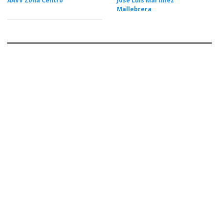
AAVV Zona Centro
José Luis Martínez
Mallebrera