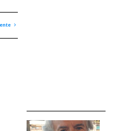
iente
Next
Post