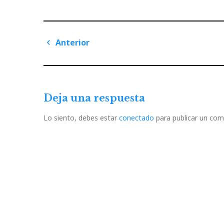
Navegación
Anterior
de
Previous
Post
entradas
Deja una respuesta
Lo siento, debes estar
conectado
para publicar un com