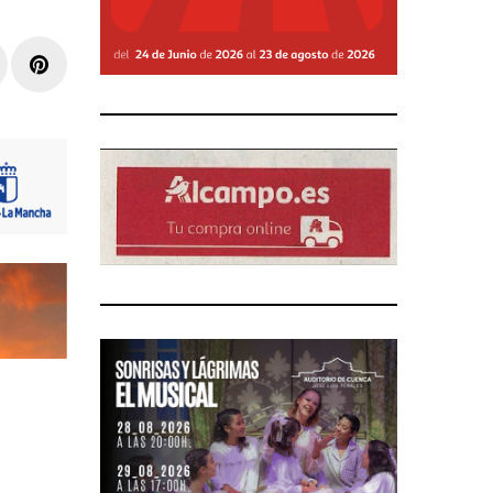
r
inkedIn
Pinterest