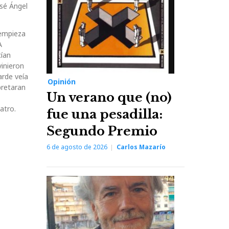
sé Ángel
 empieza
A
cían
vinieron
arde veía
Opinión
pretaran
Un verano que (no)
atro.
fue una pesadilla:
Segundo Premio
6 de agosto de 2026
Carlos Mazarío