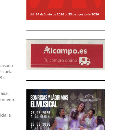
 pasado
Escuela
994-
adal,
 momento
cia la