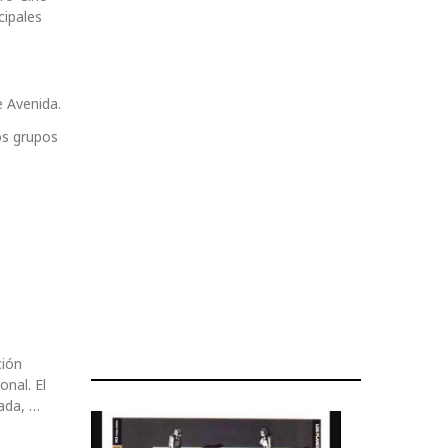
cipales
e Avenida.
os grupos
ción
onal. El
ada, …