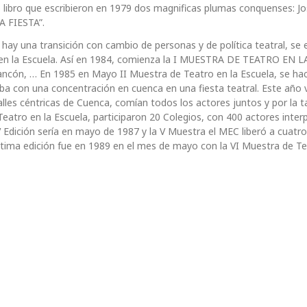
bro que escribieron en 1979 dos magnificas plumas conquenses: Jo
A FIESTA”.
 una transición con cambio de personas y de política teatral, se
 en la Escuela. Así en 1984, comienza la I MUESTRA DE TEATRO EN L
ncón, … En 1985 en Mayo II Muestra de Teatro en la Escuela, se ha
ba con una concentración en cuenca en una fiesta teatral. Este año 
calles céntricas de Cuenca, comían todos los actores juntos y por la t
Teatro en la Escuela, participaron 20 Colegios, con 400 actores inter
IV Edición sería en mayo de 1987 y la V Muestra el MEC liberó a cuatro
última edición fue en 1989 en el mes de mayo con la VI Muestra de Te