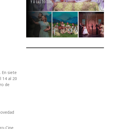
 En siete
l 14 al 20
ro de
 novedad
tro-Cine