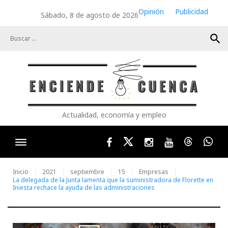
Skip
Opinión
Publicidad
Sábado, 8 de agosto de 2026
to
content
search
Actualidad, economía y empleo
Facebook
Twitter
Instagram
Youtube
Threads
Wha
Inicio
2021
septiembre
15
Empresas
La delegada de la Junta lamenta que la suministradora de Florette en
Iniesta rechace la ayuda de las administraciones