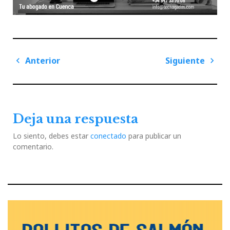
Navegación
Anterior
Siguiente
de
Previous
Next
entradas
Post
Post
Deja una respuesta
Lo siento, debes estar
conectado
para publicar un
comentario.