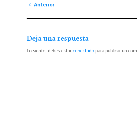
Navegación
Anterior
de
Previous
Post
entradas
Deja una respuesta
Lo siento, debes estar
conectado
para publicar un com