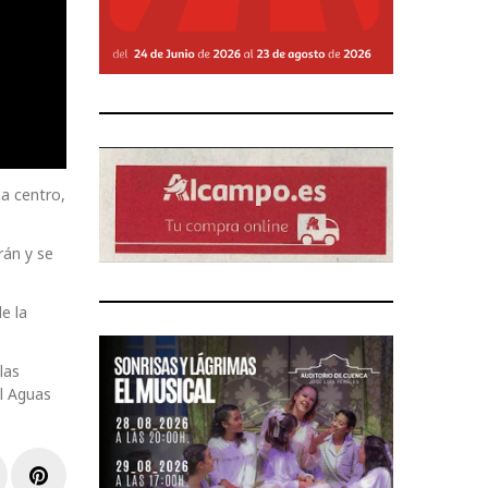
na centro,
rán y se
e la
las
al Aguas
r
inkedIn
Pinterest