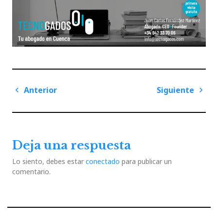
Navegación
Anterior
Siguiente
de
Previous
Next
entradas
Post
Post
Deja una respuesta
Lo siento, debes estar
conectado
para publicar un
comentario.