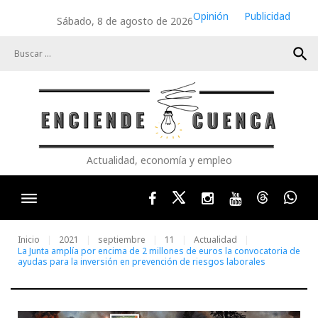
Skip
Opinión
Publicidad
Sábado, 8 de agosto de 2026
to
content
search
Actualidad, economía y empleo
Facebook
Twitter
Instagram
Youtube
Threads
Wha
Inicio
2021
septiembre
11
Actualidad
La Junta amplía por encima de 2 millones de euros la convocatoria de
ayudas para la inversión en prevención de riesgos laborales