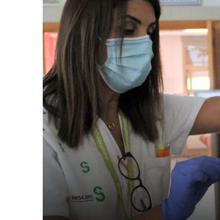
2
de
septiembre
de
2021