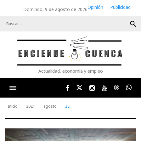
Skip
Opinión
Publicidad
Domingo, 9 de agosto de 2026
to
content
search
Actualidad, economía y empleo
Facebook
Twitter
Instagram
Youtube
Threads
Wha
Inicio
2021
agosto
28
Día: