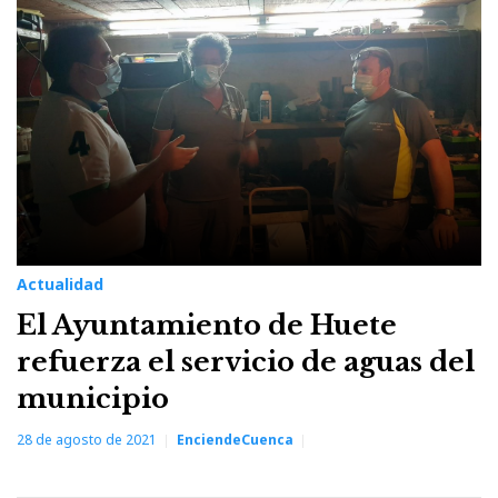
28
de
agosto
de
2021
Actualidad
El Ayuntamiento de Huete
refuerza el servicio de aguas del
municipio
28 de agosto de 2021
EnciendeCuenca