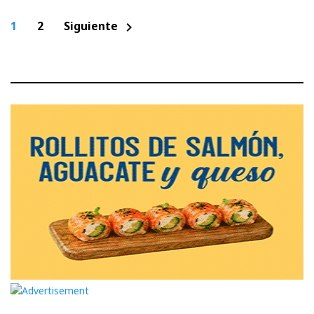
Paginación
1
2
Siguiente
chevron_right
de
entradas