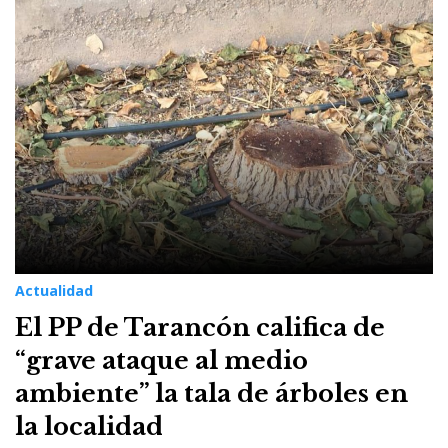
11
de
agosto
de
2021
Actualidad
El PP de Tarancón califica de
“grave ataque al medio
ambiente” la tala de árboles en
la localidad