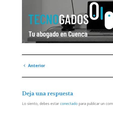
Navegación
Anterior
de
Previous
Post
entradas
Deja una respuesta
Lo siento, debes estar
conectado
para publicar un com