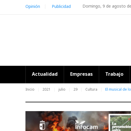
Skip
Domingo, 9 de agosto d
Opinión
Publicidad
to
content
Actualidad
Empresas
Trabajo
Inicio
2021
julio
29
Cultura
El musical de l