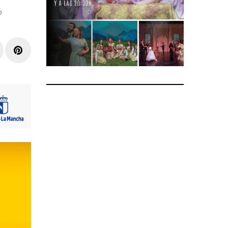
o
r
inkedIn
Pinterest