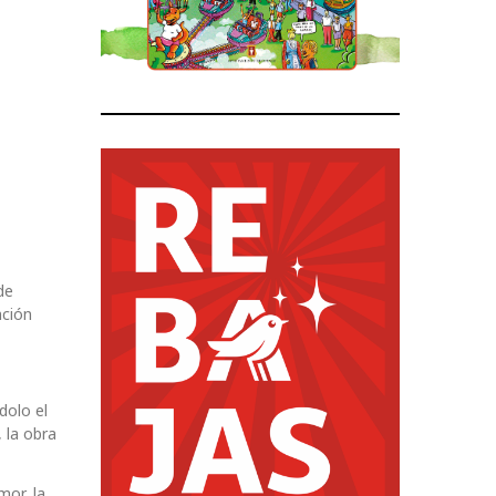
de
nción
dolo el
, la obra
mor, la