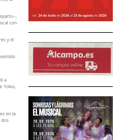
eparto–,
ical con
es y el
 sentido
18 a
e Tokio,
es en la
, dos