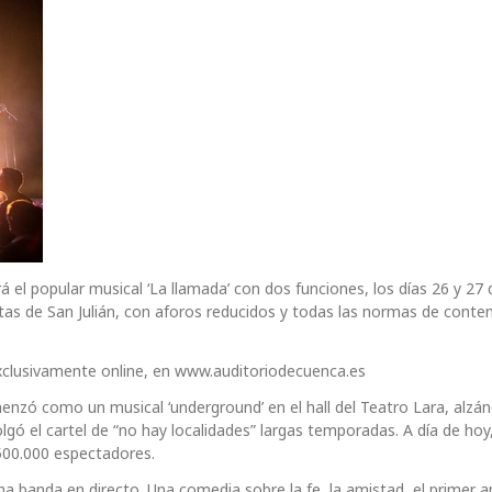
á el popular musical ‘La llamada’ con dos funciones, los días 26 y 27 
stas de San Julián, con aforos reducidos y todas las normas de conte
xclusivamente online, en www.auditoriodecuenca.es
omenzó como un musical ‘underground’ en el hall del Teatro Lara, alzán
colgó el cartel de “no hay localidades” largas temporadas. A día de hoy
.500.000 espectadores.
na banda en directo. Una comedia sobre la fe, la amistad, el primer a