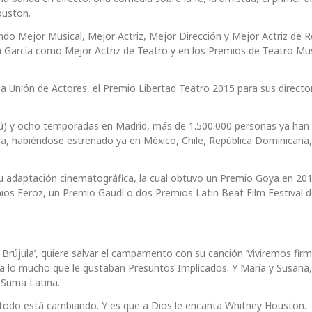
ouston.
o Mejor Musical, Mejor Actriz, Mejor Dirección y Mejor Actriz de R
 García como Mejor Actriz de Teatro y en los Premios de Teatro Mus
 Unión de Actores, el Premio Libertad Teatro 2015 para sus director
ú) y ocho temporadas en Madrid, más de 1.500.000 personas ya han
ca, habiéndose estrenado ya en México, Chile, República Dominicana,
 su adaptación cinematográfica, la cual obtuvo un Premio Goya en 20
ios Feroz, un Premio Gaudí o dos Premios Latin Beat Film Festival d
rújula’, quiere salvar el campamento con su canción ‘Viviremos firm
da lo mucho que le gustaban Presuntos Implicados. Y María y Susana
 Suma Latina.
 todo está cambiando. Y es que a Dios le encanta Whitney Houston.