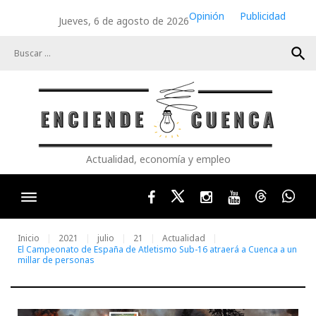
Skip
Opinión
Publicidad
Jueves, 6 de agosto de 2026
to
content
search
Actualidad, economía y empleo
Facebook
Twitter
Instagram
Youtube
Threads
Wha
Inicio
2021
julio
21
Actualidad
El Campeonato de España de Atletismo Sub-16 atraerá a Cuenca a un
millar de personas