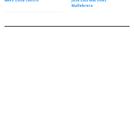
AAVV Zona Centro
José Luis Martínez
Mallebrera