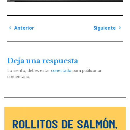
Navegación
Anterior
Siguiente
de
Previous
Next
entradas
Post
Post
Deja una respuesta
Lo siento, debes estar
conectado
para publicar un
comentario.