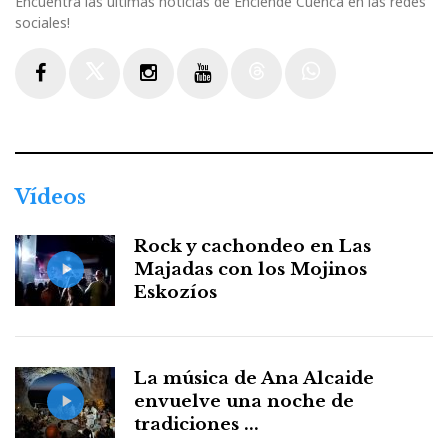
Encuentra las últimas noticias de Enciende Cuenca en las redes
sociales!
Facebook
Twitter
Instagram
Youtube
Threads
WhatsApp
Vídeos
Rock y cachondeo en Las
Majadas con los Mojinos
Eskozíos
La música de Ana Alcaide
envuelve una noche de
tradiciones ...