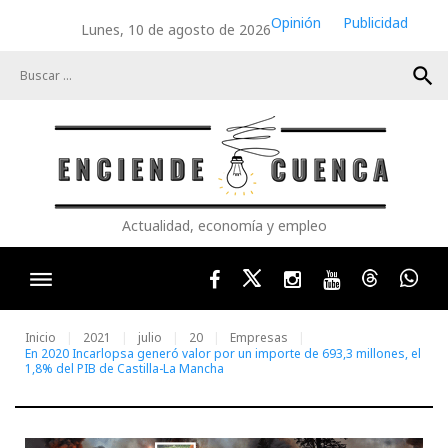
Skip
Opinión
Publicidad
Lunes, 10 de agosto de 2026
to
content
search
Actualidad, economía y empleo
Facebook
Twitter
Instagram
Youtube
Threads
Wha
Inicio
2021
julio
20
Empresas
En 2020 Incarlopsa generó valor por un importe de 693,3 millones, el
1,8% del PIB de Castilla-La Mancha