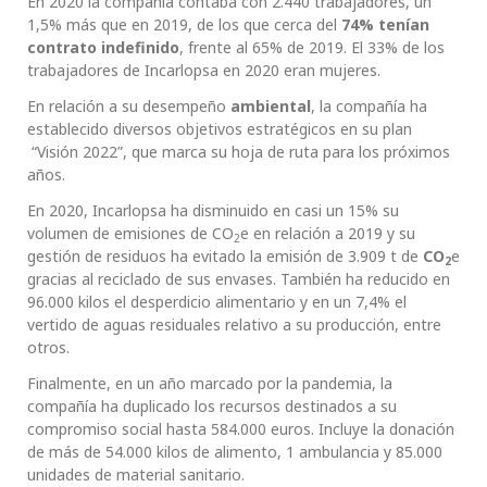
En 2020 la compañía contaba con 2.440 trabajadores, un
1,5% más que en 2019, de los que cerca del
74% tenían
contrato indefinido
, frente al 65% de 2019. El 33% de los
trabajadores de Incarlopsa en 2020 eran mujeres.
En relación a su desempeño
ambiental
, la compañía ha
establecido diversos objetivos estratégicos en su plan
“Visión 2022”, que marca su hoja de ruta para los próximos
años.
En 2020, Incarlopsa ha disminuido en casi un 15% su
volumen de emisiones de CO
e en relación a 2019 y su
2
gestión de residuos ha evitado la emisión de 3.909 t de
CO
e
2
gracias al reciclado de sus envases. También ha reducido en
96.000 kilos el desperdicio alimentario y en un 7,4% el
vertido de aguas residuales relativo a su producción, entre
otros.
Finalmente, en un año marcado por la pandemia, la
compañía ha duplicado los recursos destinados a su
compromiso social hasta 584.000 euros. Incluye la donación
de más de 54.000 kilos de alimento, 1 ambulancia y 85.000
unidades de material sanitario.