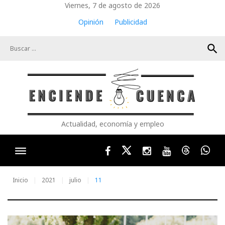
Skip
Viernes, 7 de agosto de 2026
to
Opinión
Publicidad
content
search
Actualidad, economía y empleo
Facebook
Twitter
Instagram
Youtube
Threads
Wha
Inicio
2021
julio
11
Día: