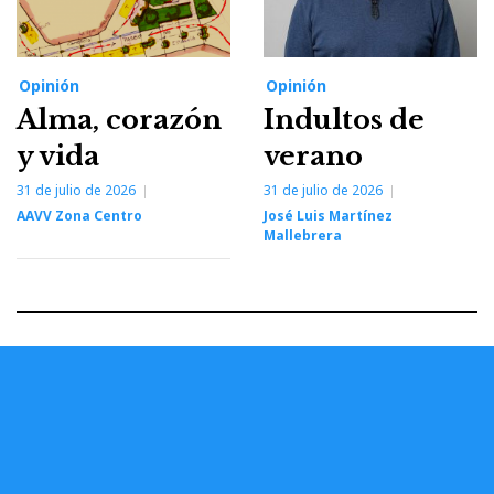
Opinión
Opinión
Alma, corazón
Indultos de
y vida
verano
31 de julio de 2026
31 de julio de 2026
AAVV Zona Centro
José Luis Martínez
Mallebrera