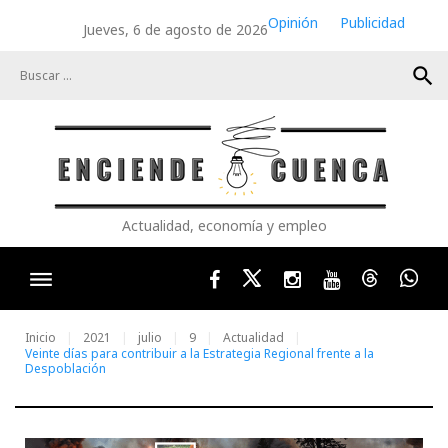
Skip
Opinión
Publicidad
Jueves, 6 de agosto de 2026
to
content
search
Actualidad, economía y empleo
Facebook
Twitter
Instagram
Youtube
Threads
Wha
Inicio
2021
julio
9
Actualidad
Veinte días para contribuir a la Estrategia Regional frente a la
Despoblación