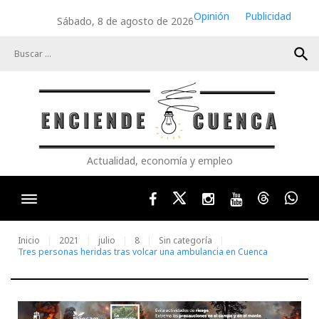
Skip
Opinión
Publicidad
Sábado, 8 de agosto de 2026
to
content
search
Actualidad, economía y empleo
Facebook
Twitter
Instagram
Youtube
Threads
Wha
Inicio
2021
julio
8
Sin categoría
Tres personas heridas tras volcar una ambulancia en Cuenca