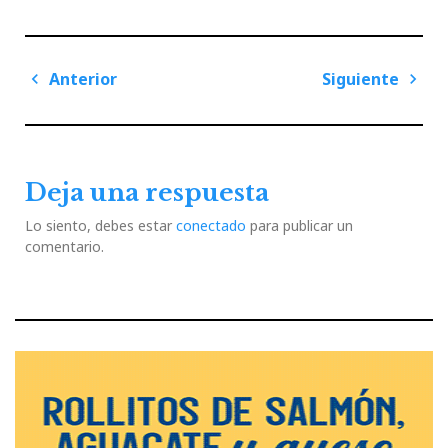
Navegación
Anterior
Siguiente
de
Previous
Next
entradas
Post
Post
Deja una respuesta
Lo siento, debes estar
conectado
para publicar un
comentario.