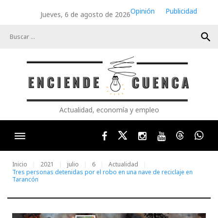
Skip
Opinión
Publicidad
Jueves, 6 de agosto de 2026
to
content
search
Actualidad, economía y empleo
Facebook
Twitter
Instagram
Youtube
Threads
Wha
Inicio
2021
julio
6
Actualidad
Tres personas detenidas por el robo en una nave de reciclaje en
Tarancón