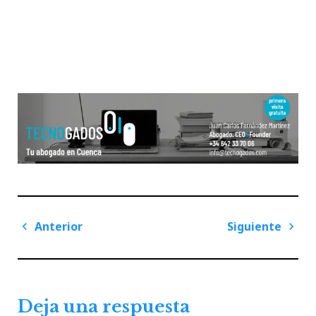
Navegación
Anterior
Siguiente
de
Previous
Next
entradas
Post
Post
Deja una respuesta