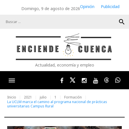
Skip
Opinión
Publicidad
Domingo, 9 de agosto de 2026
to
content
search
Actualidad, economía y empleo
Facebook
Twitter
Instagram
Youtube
Threads
Wha
Inicio
2021
julio
1
Formación
La UCLM marca el camino al programa nacional de prácticas
universitarias Campus Rural