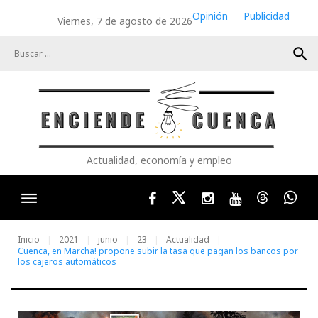
Skip
Opinión
Publicidad
Viernes, 7 de agosto de 2026
to
content
search
Actualidad, economía y empleo
Facebook
Twitter
Instagram
Youtube
Threads
Wha
Inicio
2021
junio
23
Actualidad
Cuenca, en Marcha! propone subir la tasa que pagan los bancos por
los cajeros automáticos