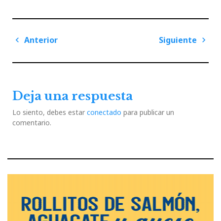
Navegación
Anterior
Siguiente
de
Previous
Next
entradas
Post
Post
Deja una respuesta
Lo siento, debes estar
conectado
para publicar un
comentario.