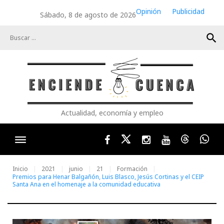
Skip
Opinión
Publicidad
Sábado, 8 de agosto de 2026
to
content
search
Actualidad, economía y empleo
Facebook
Twitter
Instagram
Youtube
Threads
Wha
Inicio
2021
junio
21
Formación
Premios para Henar Balgañón, Luis Blasco, Jesús Cortinas y el CEIP
Santa Ana en el homenaje a la comunidad educativa