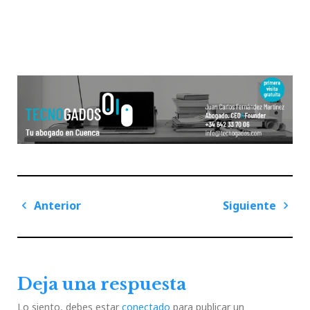
Navegación
Anterior
Siguiente
de
Previous
Next
entradas
Post
Post
Deja una respuesta
Lo siento, debes estar
conectado
para publicar un