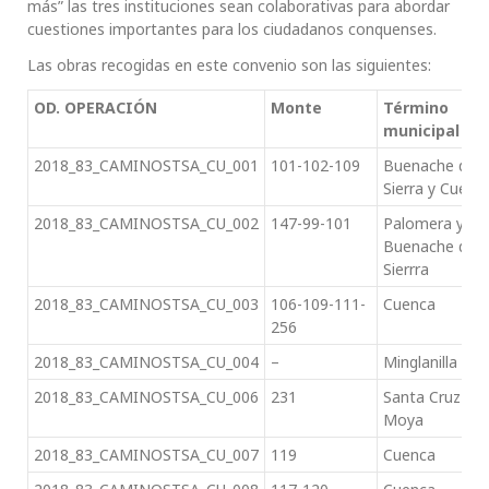
más” las tres instituciones sean colaborativas para abordar
cuestiones importantes para los ciudadanos conquenses.
Las obras recogidas en este convenio son las siguientes:
OD. OPERACIÓN
Monte
Término
municipal
2018_83_CAMINOSTSA_CU_001
101-102-109
Buenache de 
Sierra y Cuenc
2018_83_CAMINOSTSA_CU_002
147-99-101
Palomera y
Buenache de l
Sierrra
2018_83_CAMINOSTSA_CU_003
106-109-111-
Cuenca
256
2018_83_CAMINOSTSA_CU_004
–
Minglanilla
2018_83_CAMINOSTSA_CU_006
231
Santa Cruz de
Moya
2018_83_CAMINOSTSA_CU_007
119
Cuenca