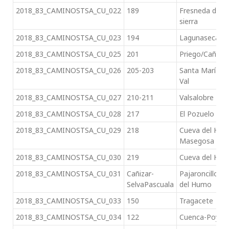
2018_83_CAMINOSTSA_CU_022
189
Fresneda de la
sierra
2018_83_CAMINOSTSA_CU_023
194
Lagunaseca
2018_83_CAMINOSTSA_CU_025
201
Priego/Cañam
2018_83_CAMINOSTSA_CU_026
205-203
Santa María de
Val
2018_83_CAMINOSTSA_CU_027
210-211
Valsalobre
2018_83_CAMINOSTSA_CU_028
217
El Pozuelo
2018_83_CAMINOSTSA_CU_029
218
Cueva del Hier
Masegosa
2018_83_CAMINOSTSA_CU_030
219
Cueva del Hier
2018_83_CAMINOSTSA_CU_031
Cañizar-
Pajaroncillo-Vil
SelvaPascuala
del Humo
2018_83_CAMINOSTSA_CU_033
150
Tragacete
2018_83_CAMINOSTSA_CU_034
122
Cuenca-Poyat