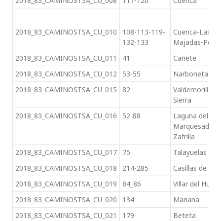
2018_83_CAMINOSTSA_CU_008
117-120
Cuenca
2018_83_CAMINOSTSA_CU_010
108-113-119-
Cuenca-Las
132-133
Majadas-Poya
2018_83_CAMINOSTSA_CU_011
41
Cañete
2018_83_CAMINOSTSA_CU_012
53-55
Narboneta
2018_83_CAMINOSTSA_CU_015
82
Valdemorillo de
Sierra
2018_83_CAMINOSTSA_CU_016
52-88
Laguna del
Marquesado y
Zafrilla
2018_83_CAMINOSTSA_CU_017
75
Talayuelas
2018_83_CAMINOSTSA_CU_018
214-285
Casillas de Ra
2018_83_CAMINOSTSA_CU_019
84_86
Villar del Humo
2018_83_CAMINOSTSA_CU_020
134
Mariana
2018_83_CAMINOSTSA_CU_021
179
Beteta