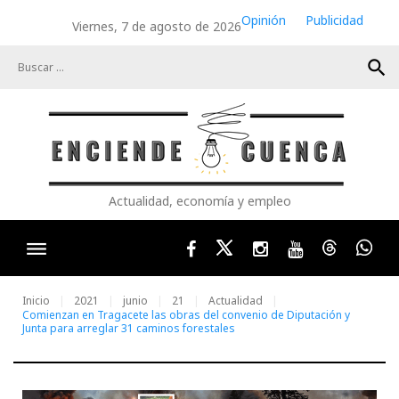
Skip
Opinión
Publicidad
Viernes, 7 de agosto de 2026
to
content
search
Actualidad, economía y empleo
Facebook
Twitter
Instagram
Youtube
Threads
Wha
Inicio
2021
junio
21
Actualidad
Comienzan en Tragacete las obras del convenio de Diputación y
Junta para arreglar 31 caminos forestales