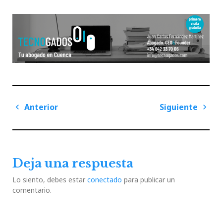
Navegación
Anterior
Siguiente
de
Previous
Next
entradas
Post
Post
Deja una respuesta
Lo siento, debes estar
conectado
para publicar un
comentario.