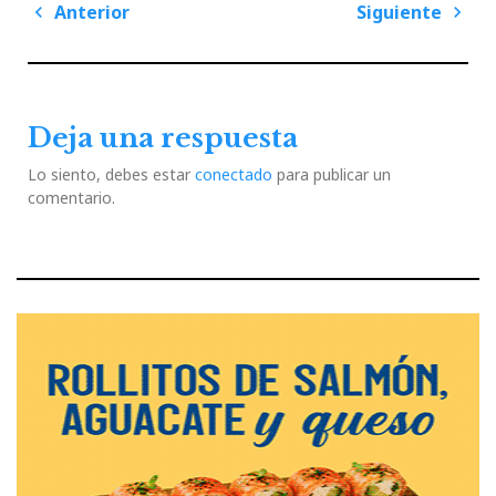
Navegación
Anterior
Siguiente
de
Previous
Next
entradas
Post
Post
Deja una respuesta
Lo siento, debes estar
conectado
para publicar un
comentario.