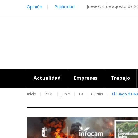
Skip
Jueves, 6 de agosto de 2
Opinión
Publicidad
to
content
Actualidad
Empresas
Trabajo
Inicio
2021
junio
18
Cultura
El Fuego de Mel