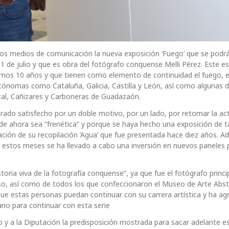
os medios de comunicación la nueva exposición ‘Fuego’ que se podrá
31 de julio y que es obra del fotógrafo conquense Melli Pérez. Este e
timos 10 años y que tienen como elemento de continuidad el fuego, 
nomas como Cataluña, Galicia, Castilla y León, así como algunas de
ital, Cañizares y Carboneras de Guadazaón.
trado satisfecho por un doble motivo, por un lado, por retomar la act
r de ahora sea “frenética” y porque se haya hecho una exposición de t
ción de su recopilación ‘Agua’ que fue presentada hace diez años. A
e estos meses se ha llevado a cabo una inversión en nuevos paneles 
storia viva de la fotografía conquense”, ya que fue el fotógrafo princi
so, así como de todos los que confeccionaron el Museo de Arte Abs
ue estas personas puedan continuar con su carrera artística y ha ag
io para continuar con esta serie
o y a la Diputación la predisposición mostrada para sacar adelante e