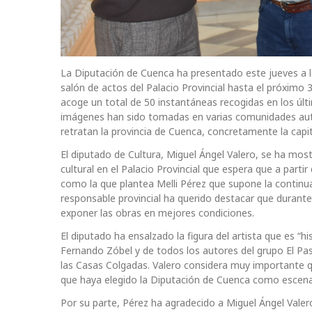
La Diputación de Cuenca ha presentado este jueves a l
salón de actos del Palacio Provincial hasta el próximo 
acoge un total de 50 instantáneas recogidas en los úl
imágenes han sido tomadas en varias comunidades autó
retratan la provincia de Cuenca, concretamente la cap
El diputado de Cultura, Miguel Ángel Valero, se ha mos
cultural en el Palacio Provincial que espera que a parti
como la que plantea Melli Pérez que supone la continua
responsable provincial ha querido destacar que durant
exponer las obras en mejores condiciones.
El diputado ha ensalzado la figura del artista que es “hi
Fernando Zóbel y de todos los autores del grupo El Pa
las Casas Colgadas. Valero considera muy importante q
que haya elegido la Diputación de Cuenca como escenar
Por su parte, Pérez ha agradecido a Miguel Ángel Valer