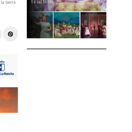
la tierra
r
inkedIn
Pinterest