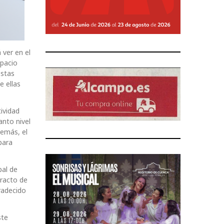
 ver en el
spacio
estas
 ellas
ividad
anto nivel
demás, el
para
pal de
tracto de
radecido
ste