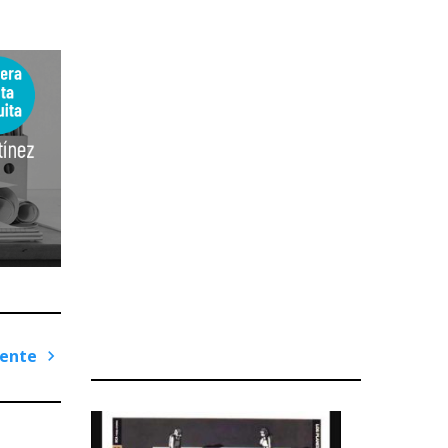
iente
Next
Post