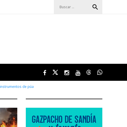
Buscar:
search
Facebook
Twitter
Instagram
Youtube
Threads
WhatsApp
e instrumentos de púa