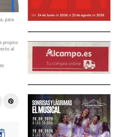
a, para
os propios
pecto al
as
r
inkedIn
Pinterest