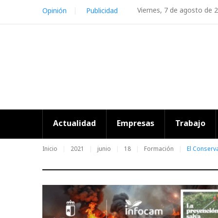
Skip
Viernes, 7 de agosto de 
Opinión
Publicidad
to
content
Actualidad
Empresas
Trabajo
Inicio
2021
junio
18
Formación
El Conserv