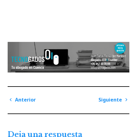
Navegación
Anterior
Siguiente
de
Previous
Next
entradas
Post
Post
Deja una respuesta