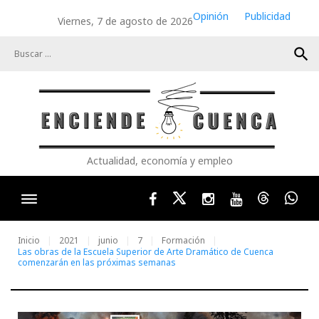
Skip
Opinión
Publicidad
Viernes, 7 de agosto de 2026
to
content
search
Actualidad, economía y empleo
Facebook
Twitter
Instagram
Youtube
Threads
Wha
Inicio
2021
junio
7
Formación
Las obras de la Escuela Superior de Arte Dramático de Cuenca
comenzarán en las próximas semanas