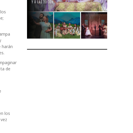
los
e;
rampa
y
e harán
es.
ompaginar
nta de
e
en los
 vez