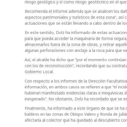
riesgo geológico y sí como riesgo geotécnico en el qu
Recomienda el informe además que se analicen los dañ
aspectos patrimoniales y turísticos de esta zona”, así
actuaciones que se están llevando a cabo dentro de los
En este sentido, Dolz ha informado de estas actuacio
para que pueda acceder la maquinaria de forma segura,
almacenarlos fuera de la zona de obras, y retirar aqu
algunas perforaciones con anclaje a la roca para que s
Así, el alcalde ha dicho que “por el momento continúan
con los de reconstrucción”, recordando que su contrat
Gobierno Local.
Con respecto a los informes de la Dirección Facultati
información, en ambos casos se refieren a que “el inci
hubieran manifestado evidencias claras e inequívocas 
inesperado”. No obstante, Dolz ha recordado que se es
Finalmente, ha informado a este órgano de que se ha c
baldeos en las zonas de Obispo Valero y Ronda de Juliá
afectaría al colector que ha quedado al descubierto co