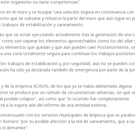
e este organismo no tiene competencias”.
os en el muro y se busque “una solución segura en consonancia con 
 como que se subsane y refuerce la parte del muro que aún sigue en pi
 trabajos de estabilización y saneamiento.
nes que se están ejecutando actualmente tras la generación de una 
 como son separar los elementos aprovechables como los del sillar 
ellos elementos que quedan y que aún pueden caer. Posteriormente, s
ea una zona totalmente segura para continuar los trabajos posterior
 los trabajos de estabilización y, por seguridad, aún no se pueden c
ación ha sido ya declarada también de emergencia por parte de la Ju
va y de la empresa ACRON, de los que ya se había adelantado alguna
dente se produce por un cúmulo de circunstancias adversas, sin que s
del posible colapso”, así como que “lo ocurrido fue completamente
tá a la espera aún del informe de una entidad externa.
onsensuado con los servicios municipales de limpieza que se paralic
n Romero “por su posible afección a la red de saneamiento, que a su
n el derrumbe”.