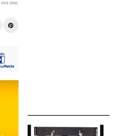
a nos Une,
r
inkedIn
Pinterest