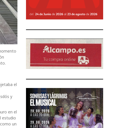
l momento
ión
to.
jetaba el
asdós y
muro en el
l estudio
r como un