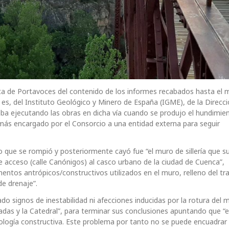
unta de Portavoces del contenido de los informes recabados hasta e
 es, del Instituto Geológico y Minero de España (IGME), de la Direcc
ba ejecutando las obras en dicha vía cuando se produjo el hundimien
e más encargado por el Consorcio a una entidad externa para seguir
o que se rompió y posteriormente cayó fue “el muro de sillería que su
e acceso (calle Canónigos) al casco urbano de la ciudad de Cuenca”,
entos antrópicos/constructivos utilizados en el muro, relleno del tr
de drenaje”.
o signos de inestabilidad ni afecciones inducidas por la rotura del 
das y la Catedral”, para terminar sus conclusiones apuntando que “e
atología constructiva. Este problema por tanto no se puede encuadra