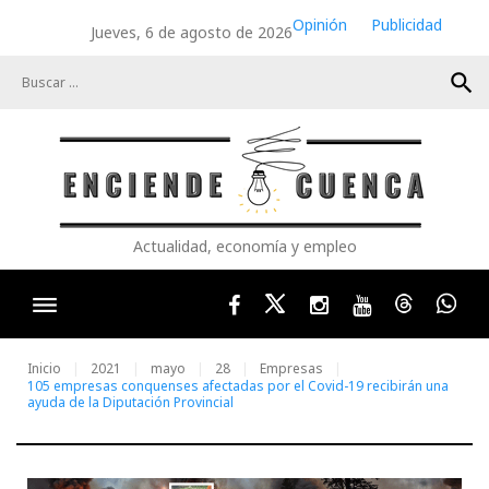
Skip
Opinión
Publicidad
Jueves, 6 de agosto de 2026
to
content
search
Actualidad, economía y empleo
Facebook
Twitter
Instagram
Youtube
Threads
Wha
Inicio
2021
mayo
28
Empresas
105 empresas conquenses afectadas por el Covid-19 recibirán una
ayuda de la Diputación Provincial