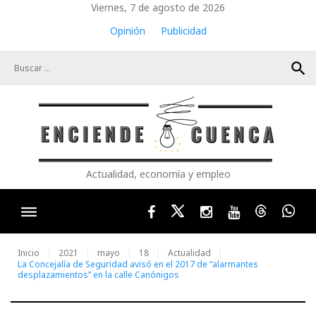
Skip
Viernes, 7 de agosto de 2026
to
Opinión
Publicidad
content
search
Actualidad, economía y empleo
Facebook
Twitter
Instagram
Youtube
Threads
Wha
Inicio
2021
mayo
18
Actualidad
La Concejalía de Seguridad avisó en el 2017 de “alarmantes
desplazamientos” en la calle Canónigos