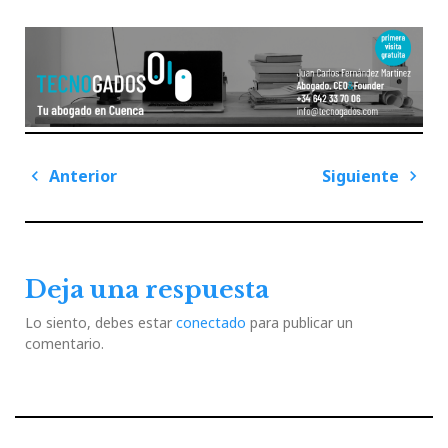
Navegación
Anterior
Siguiente
de
Previous
Next
entradas
Post
Post
Deja una respuesta
Lo siento, debes estar
conectado
para publicar un
comentario.