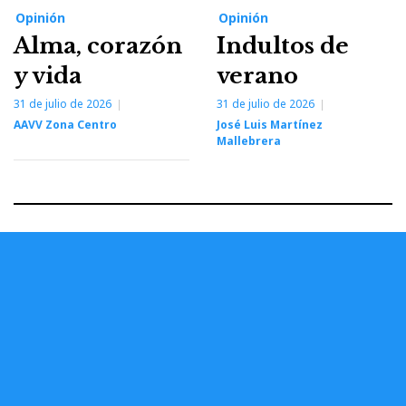
Opinión
Opinión
Alma, corazón
Indultos de
y vida
verano
31 de julio de 2026
31 de julio de 2026
AAVV Zona Centro
José Luis Martínez
Mallebrera