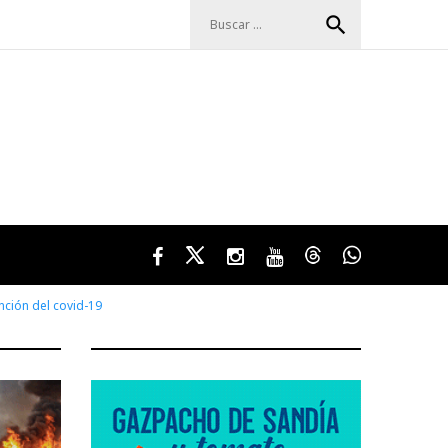
Buscar:
search
Facebook
Twitter
Instagram
Youtube
Threads
WhatsApp
ción del covid-19