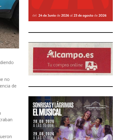
adiendo
ue no
encia de
n
ntraban
fueron