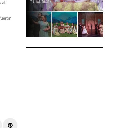
 al
 fueron
r
inkedIn
Pinterest