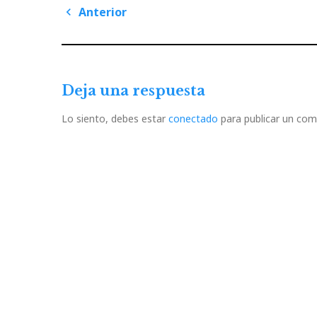
Navegación
Anterior
de
Previous
Post
entradas
Deja una respuesta
Lo siento, debes estar
conectado
para publicar un com