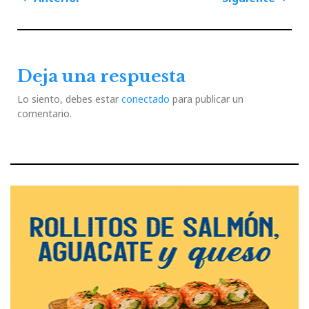
de
Previous
Next
entradas
Post
Post
Deja una respuesta
Lo siento, debes estar
conectado
para publicar un
comentario.