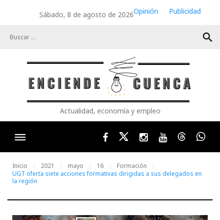
Skip
Opinión
Publicidad
Sábado, 8 de agosto de 2026
to
content
search
Actualidad, economía y empleo
Facebook
Twitter
Instagram
Youtube
Threads
Wha
Inicio
2021
mayo
16
Formación
UGT oferta siete acciones formativas dirigidas a sus delegados en
la región