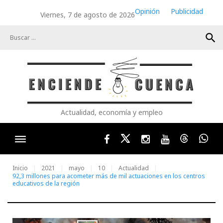
Skip
Opinión
Publicidad
Viernes, 7 de agosto de 2026
to
content
search
Actualidad, economía y empleo
Facebook
Twitter
Instagram
Youtube
Threads
Wha
Inicio
2021
mayo
10
Actualidad
92,3 millones para acometer más de mil actuaciones en los centros
educativos de la región