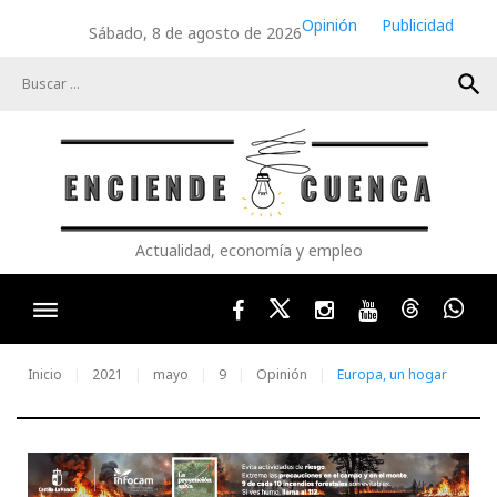
Skip
Opinión
Publicidad
Sábado, 8 de agosto de 2026
to
content
search
Actualidad, economía y empleo
Facebook
Twitter
Instagram
Youtube
Threads
Wha
Inicio
2021
mayo
9
Opinión
Europa, un hogar