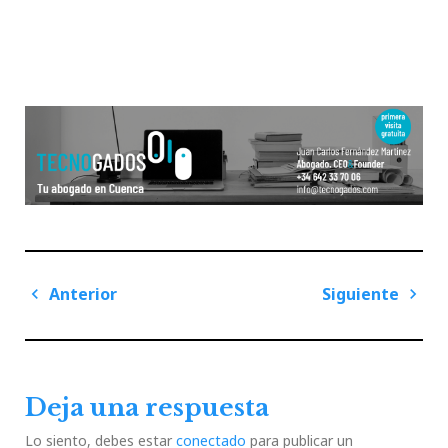
Navegación
Anterior
Siguiente
de
Previous
Next
entradas
Post
Post
Deja una respuesta
Lo siento, debes estar
conectado
para publicar un