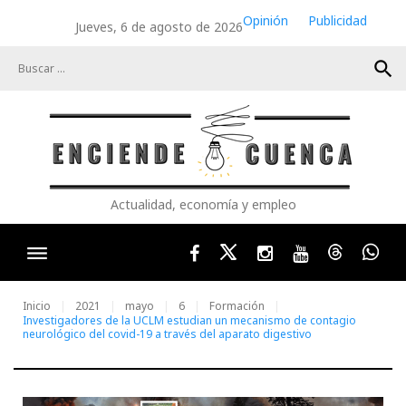
Skip
Opinión
Publicidad
Jueves, 6 de agosto de 2026
to
content
search
Actualidad, economía y empleo
Facebook
Twitter
Instagram
Youtube
Threads
Wha
Inicio
2021
mayo
6
Formación
Investigadores de la UCLM estudian un mecanismo de contagio
neurológico del covid-19 a través del aparato digestivo