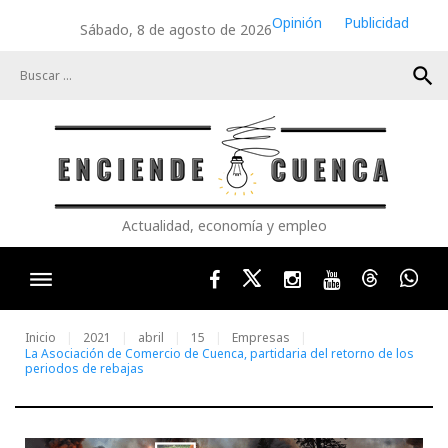
Skip
Opinión
Publicidad
Sábado, 8 de agosto de 2026
to
content
search
Actualidad, economía y empleo
Facebook
Twitter
Instagram
Youtube
Threads
Wha
Inicio
2021
abril
15
Empresas
La Asociación de Comercio de Cuenca, partidaria del retorno de los
periodos de rebajas