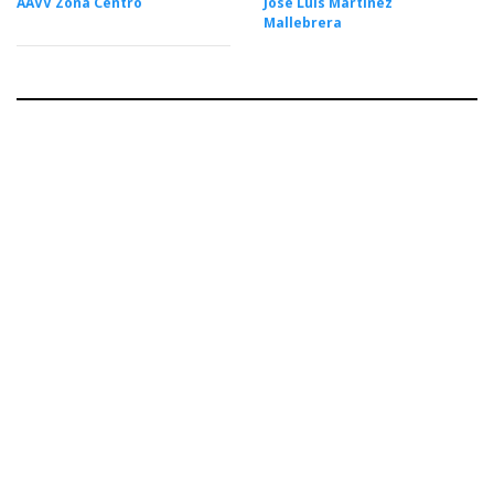
AAVV Zona Centro
José Luis Martínez
Mallebrera