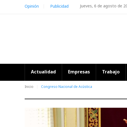
Skip
Jueves, 6 de agosto de 2
Opinión
Publicidad
to
content
Actualidad
Empresas
Trabajo
Inicio
Congreso Nacional de Acústica
Etiqueta: