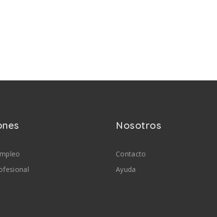
ones
Nosotros
empleo
Contacto
ofesional
Ayuda