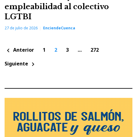
empleabilidad al colectivo
LGTBI
27 de julio de 2026
EnciendeCuenca
Paginación
Anterior
1
2
3
…
272
chevron_left
de
entradas
Siguiente
chevron_right