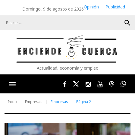
Skip
Opinión
Publicidad
Domingo, 9 de agosto de 2026
to
content
search
Actualidad, economía y empleo
Facebook
Twitter
Instagram
Youtube
Threads
Wha
Inicio
Empresas
Empresas
Página 2
Categoría: