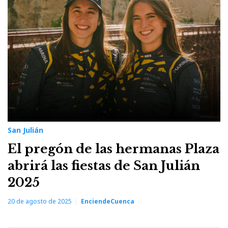
20
de
agosto
de
2025
San Julián
El pregón de las hermanas Plaza
abrirá las fiestas de San Julián
2025
20 de agosto de 2025
EnciendeCuenca