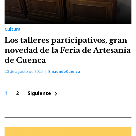
Cultura
Los talleres participativos, gran
novedad de la Feria de Artesanía
de Cuenca
20 de agosto de 2025
EnciendeCuenca
Paginación
1
2
Siguiente
chevron_right
de
entradas