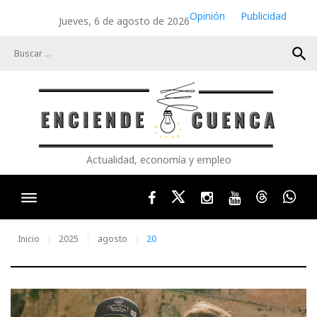
Skip
Opinión
Publicidad
Jueves, 6 de agosto de 2026
to
content
search
Actualidad, economía y empleo
Facebook
Twitter
Instagram
Youtube
Threads
Wha
Inicio
2025
agosto
20
Día: